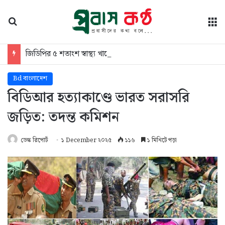
অনুসন্ধান
মে
জিডিপির ৫ শতাংশ স্বাস্থ্য খাতে ব্যয়ের ঘোষণা স্থানীয় সরকারমন্ত্রীর
Bd বাংলাদেশ
বিডিআর হত্যাকাণ্ডে ভারত সরাসরি
জড়িত: তদন্ত কমিশন
ডেস্ক রিপোর্ট
১ December ২০২৫
১১৬
১ মিনিটে পড়া