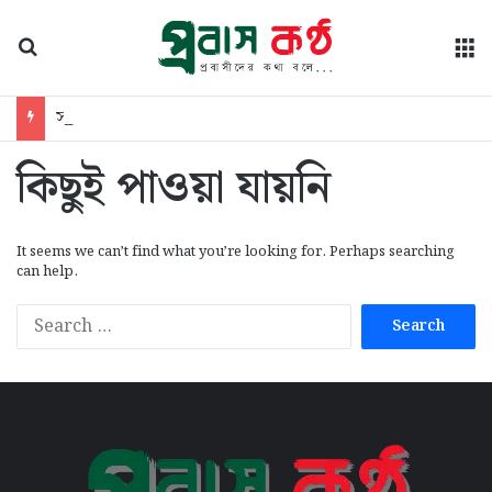
অনুসন্ধান
মে
সাঈদীর ছবিতে জুতা নিক্ষেপ, তিনবার পোস্ট করে ক্ষমা চাইলেন সেই ছাত্রদল নেতা
কিছুই পাওয়া যায়নি
It seems we can’t find what you’re looking for. Perhaps searching
can help.
S
e
a
r
c
h
f
o