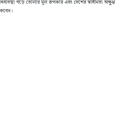
োধব্যবস্থা গড়ে তোলার মূল রূপকার এবং দেশের স্বাধীনতা অক্ষুণ্ণ
থাকবেন।