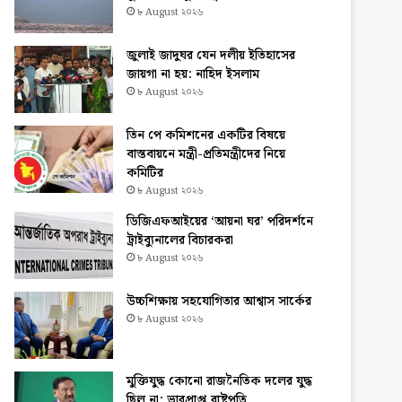
৮ August ২০২৬
জুলাই জাদুঘর যেন দলীয় ইতিহাসের
জায়গা না হয়: নাহিদ ইসলাম
৮ August ২০২৬
তিন পে কমিশনের একটির বিষয়ে
বাস্তবায়নে মন্ত্রী-প্রতিমন্ত্রীদের নিয়ে
কমিটির
৮ August ২০২৬
ডিজিএফআইয়ের ‘আয়না ঘর’ পরিদর্শনে
ট্রাইব্যুনালের বিচারকরা
৮ August ২০২৬
উচ্চশিক্ষায় সহযোগিতার আশ্বাস সার্কের
৮ August ২০২৬
মুক্তিযুদ্ধ কোনো রাজনৈতিক দলের যুদ্ধ
ছিল না: ভারপ্রাপ্ত রাষ্ট্রপতি