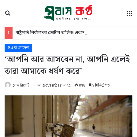
অনুসন্ধান
মে
রাষ্ট্রপতি নির্বাচনের ভোটার তালিকা প্রকাশ করল ইসি
Bd বাংলাদেশ
‘আপনি আর আসবেন না, আপনি এলেই
তারা আমাকে ধর্ষণ করে’
ডেস্ক রিপোর্ট
২০ November ২০২৫
৪৭৫
১ মিনিটে পড়া