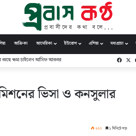
িয়া
আফ্রিকা
আমেরিকা
ইউরোপ
এশিয়া
মধ্যপ্রাচ্য
সীর কাছে ক্ষমা চাইলেন আসিফ আকবর
Faceb
X
ইকমিশনের ভিসা ও কনসুলার
৬২০
১ মিনিটে পড়া