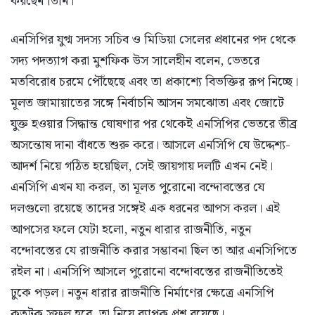
করছেন তিনি।
এনসিপির যুগ্ম সদস্য সচিব ও মিডিয়া সেলের প্রধানের পদ থেকে
সদ্য পদত্যাগ করা মুশফিক উস সালেহীন বলেন, ভেতরে
মতবিরোধ চরমে পৌঁছেছে এবং তা প্রকাশ্যে বিভক্তির রূপ নিচ্ছে।
মূলত জামায়াতের সঙ্গে নির্বাচনি আসন সমঝোতা এবং জোটে
যুক্ত হওয়ার সিদ্ধান্ত ঘোষণার পর থেকেই এনসিপির ভেতরে তীব্র
অসন্তোষ দানা বাঁধতে শুরু করে। আসলে এনসিপি যে উদ্দেশ্য-
আদর্শ নিয়ে গঠিত হয়েছিল, সেই জায়গায় দলটি এখন নেই।
এনসিপি এখন যা করল, তা মূলত পুরোনো বন্দোবস্তের যে
দলগুলো রয়েছে তাদের সঙ্গেই এক ধরনের আপস করল। এই
আপসের ফলে যেটা হলো, নতুন ধারার রাজনীতি, নতুন
বন্দোবস্তের যে রাজনীতি করার সম্ভাবনা ছিল তা আর এনসিপিতে
রইল না। এনসিপি আসলে পুরোনো বন্দোবস্তের রাজনীতিতেই
ঢুকে পড়ল। নতুন ধারার রাজনীতি নির্মাণের ক্ষেত্রে এনসিপি
কতটুকু সফল হবে, তা নিয়ে ব্যাপক প্রশ্ন রয়েছে।