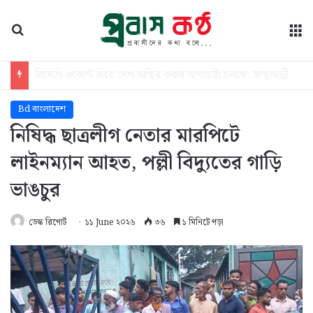
অনুসন্ধান
মে
জুলাই শহীদদের আত্মত্যাগেই অবাধ নির্বাচনের পরিবেশ সৃষ্টি হয়েছে: তথ্য প্রতিমন্ত্রী
Bd বাংলাদেশ
নিষিদ্ধ ছাত্রলীগ নেতার মারপিটে
লাইনম্যান আহত, পল্লী বিদ্যুতের গাড়ি
ভাঙচুর
ডেস্ক রিপোর্ট
১১ June ২০২৬
৩৬
১ মিনিটে পড়া