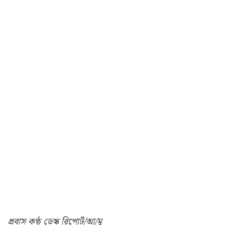
প্রবাস কন্ঠ ডেস্ক রিপোর্ট/আ/মু