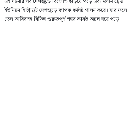
এই ঘটনার পর দেশজুড়ে বিক্ষোভ ছড়িয়ে পড়ে এবং প্রধান ট্রেড
ইউনিয়ন হিস্ট্রাড্রট দেশজুড়ে ব্যাপক ধর্মঘট পালন করে। যার ফলে
তেল আবিবসহ বিভিন্ন গুরুত্বপূর্ণ শহর কার্যত অচল হয়ে পড়ে।