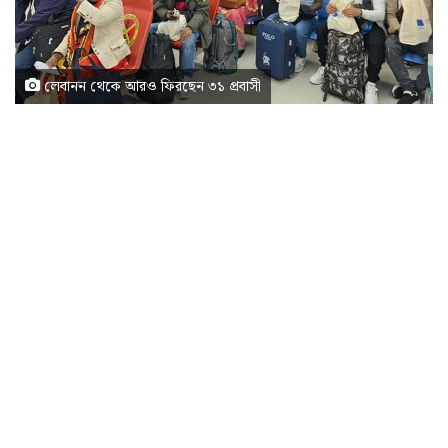
লেবানন থেকে আরও ফিরছেন ৩১ প্রবাসী