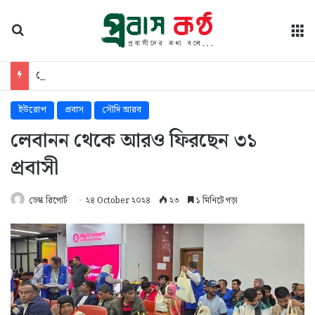
অনুসন্ধান
মে
সৌদিপ্রবাসীদের মরদেহ দ্রুত দেশে আনা ও ক্ষতিপূরণ নিশ্চিতের নির্দেশ প্রবাসীকল্যাণমন্ত্রীর
ইউরোপ
প্রবাস
সৌদি আরব
লেবানন থেকে আরও ফিরছেন ৩১
প্রবাসী
ডেস্ক রিপোর্ট
২৪ October ২০২৪
২৩
১ মিনিটে পড়া