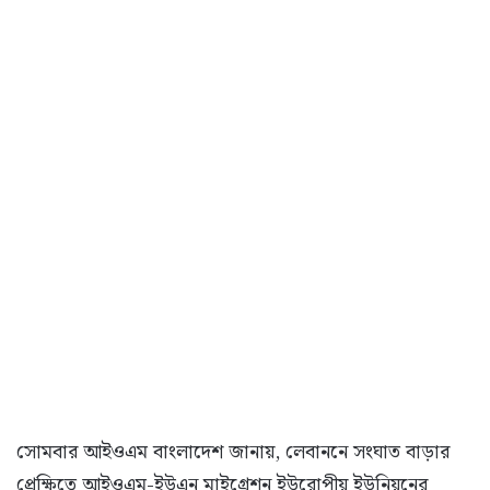
সোমবার আইওএম বাংলাদেশ জানায়, লেবাননে সংঘাত বাড়ার
প্রেক্ষিতে আইওএম-ইউএন মাইগ্রেশন ইউরোপীয় ইউনিয়নের