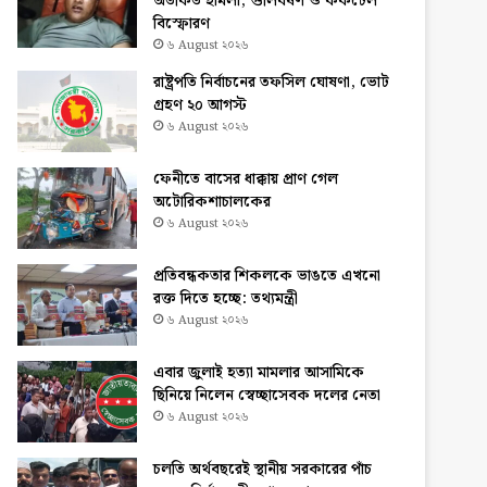
অতর্কিত হামলা, গুলিবর্ষণ ও ককটেল
বিস্ফোরণ
৬ August ২০২৬
রাষ্ট্রপতি নির্বাচনের তফসিল ঘোষণা, ভোট
গ্রহণ ২০ আগস্ট
৬ August ২০২৬
ফেনীতে বাসের ধাক্কায় প্রাণ গেল
অটোরিকশাচালকের
৬ August ২০২৬
প্রতিবন্ধকতার শিকলকে ভাঙতে এখনো
রক্ত দিতে হচ্ছে: তথ্যমন্ত্রী
৬ August ২০২৬
এবার জুলাই হত্যা মামলার আসামিকে
ছিনিয়ে নিলেন স্বেচ্ছাসেবক দলের নেতা
৬ August ২০২৬
চলতি অর্থবছরেই স্থানীয় সরকারের পাঁচ