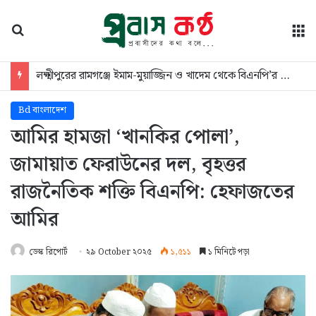
অনুসন্ধান
মে
জুলাই গণঅভ্যুত্থান নিউটনের আপেলের মতো ছিঁড়ে পড়েনি, আমাদের পাকাতে হয়েছে: স্বরাষ্ট্রমন্ত্রী
Bd বাংলাদেশ
আমির হামজা ‘খানকির পোলা’,
জামায়াত ফেরাউনের দল, বৃহত্তর
রাজনৈতিক শক্তি বিএনপি: হেফাজতের
আমির
ডেস্ক রিপোর্ট
২৯ October ২০২৫
১,৫১১
১ মিনিটে পড়া