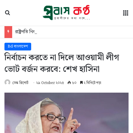
অনুসন্ধান
মে
রাষ্ট্রপতি নির্বাচনের ভোটার তালিকা ইসিতে পাঠিয়েছে সংসদ
Bd বাংলাদেশ
নির্বাচন করতে না দিলে আওয়ামী লীগ
ভোট বর্জন করবে: শেখ হাসিনা
ডেস্ক রিপোর্ট
২৯ October ২০২৫
৬০
২ মিনিটে পড়া