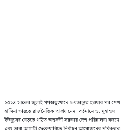
২০২৪ সালের জুলাই গণঅভ্যুত্থানে ক্ষমতাচ্যুত হওয়ার পর শেখ
হাসিনা ভারতে রাজনৈতিক আশ্রয় নেন। বর্তমানে ড. মুহাম্মদ
ইউনূসের নেতৃত্বে গঠিত অন্তর্বর্তী সরকার দেশ পরিচালনা করছে
এবং তারা আগামী ফেব্রুয়ারিতে নির্বাচন আয়োজনের পরিকল্পনা