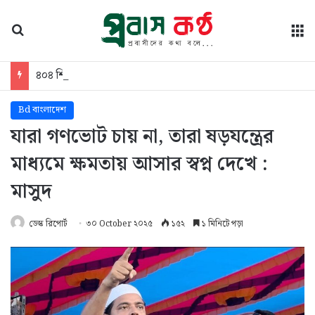
অনুসন্ধান
মে
৪০৪ শিক্ষক হাসিনাকে ফিরিয়ে আনতে চান, তাদের বিরুদ্ধে ব্যবস্থা নিতে হবে: ঢাবি উপাচার্য
Bd বাংলাদেশ
যারা গণভোট চায় না, তারা ষড়যন্ত্রের
মাধ্যমে ক্ষমতায় আসার স্বপ্ন দেখে :
মাসুদ
ডেস্ক রিপোর্ট
৩০ October ২০২৫
১৫২
১ মিনিটে পড়া