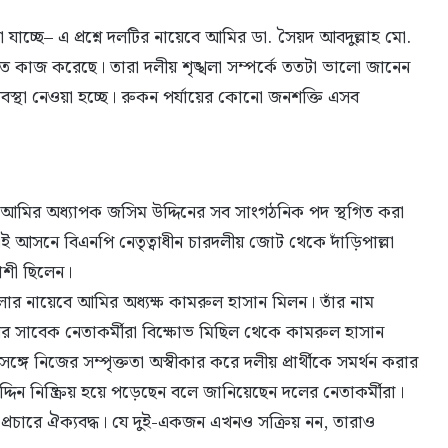
যাচ্ছে– এ প্রশ্নে দলটির নায়েবে আমির ডা. সৈয়দ আবদুল্লাহ মো.
িত কাজ করেছে। তারা দলীয় শৃঙ্খলা সম্পর্কে ততটা ভালো জানেন
যবস্থা নেওয়া হচ্ছে। রুকন পর্যায়ের কোনো জনশক্তি এসব
মির অধ্যাপক জসিম উদ্দিনের সব সাংগঠনিক পদ স্থগিত করা
 আসনে বিএনপি নেতৃত্বাধীন চারদলীয় জোট থেকে দাঁড়িপাল্লা
যাশী ছিলেন।
জেলার নায়েবে আমির অধ্যক্ষ কামরুল হাসান মিলন। তাঁর নাম
ের সাবেক নেতাকর্মীরা বিক্ষোভ মিছিল থেকে কামরুল হাসান
ে নিজের সম্পৃক্ততা অস্বীকার করে দলীয় প্রার্থীকে সমর্থন করার
ন নিষ্ক্রিয় হয়ে পড়েছেন বলে জানিয়েছেন দলের নেতাকর্মীরা।
্রচারে ঐক্যবদ্ধ। যে দুই-একজন এখনও সক্রিয় নন, তারাও