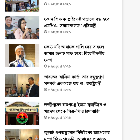
৮ August ২০২৬
কোন শিক্ষক প্রাইভেট পড়ালে বন্ধ হবে
এমপিও: সমাজকল্যাণ প্রতিমন্ত্রী
৮ August ২০২৬
কেউ যদি আমাকে গালি দেয় তাহলে
আমার গুনাহ মাফ হবে: বিরোধীদলীয়
নেতা
৮ August ২০২৬
ভারতের ‘হাসিনা কার্ড’ আর বন্ধুত্বপূর্ণ
সম্পর্ক একসঙ্গে যায় না: স্বরাষ্ট্রমন্ত্রী
৮ August ২০২৬
লক্ষ্মীপুরের রামগঞ্জে ইমাম-মুয়াজ্জিন ও
খাদেম থেকে বিএনপি’র চাঁদাবাজি
৮ August ২০২৬
জুলাই গণঅভ্যুত্থান নিউটনের আপেলের
মতো ছিঁড়ে পড়েনি, আমাদের পাকাতে