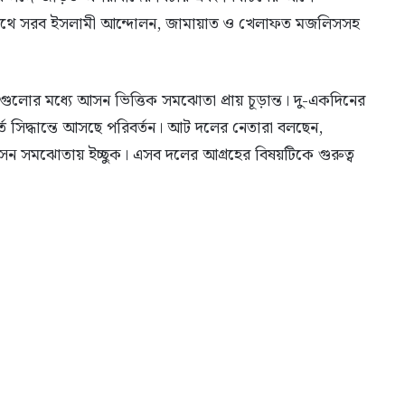
াজপথে সরব ইসলামী আন্দোলন, জামায়াত ও খেলাফত মজলিসসহ
ুলোর মধ্যে আসন ভিত্তিক সমঝোতা প্রায় চূড়ান্ত। দু-একদিনের
তে সিদ্ধান্তে আসছে পরিবর্তন। আট দলের নেতারা বলছেন,
সন সমঝোতায় ইচ্ছুক। এসব দলের আগ্রহের বিষয়টিকে গুরুত্ব