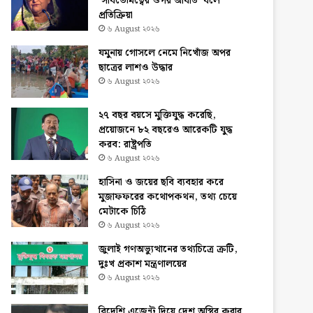
‘সার্বভৌমত্বের ওপর আঘাত’ বলে
প্রতিক্রিয়া
৬ August ২০২৬
যমুনায় গোসলে নেমে নিখোঁজ অপর
ছাত্রের লাশও উদ্ধার
৬ August ২০২৬
২৭ বছর বয়সে মুক্তিযুদ্ধ করেছি,
প্রয়োজনে ৮২ বছরেও আরেকটি যুদ্ধ
করব: রাষ্ট্রপতি
৬ August ২০২৬
হাসিনা ও জয়ের ছবি ব্যবহার করে
মুজাফফরের কথোপকথন, তথ্য চেয়ে
মেটাকে চিঠি
৬ August ২০২৬
জুলাই গণঅভ্যুত্থানের তথ্যচিত্রে ত্রুটি,
দুঃখ প্রকাশ মন্ত্রণালয়ের
৬ August ২০২৬
বিদেশি এজেন্ট দিয়ে দেশ অস্থির করার