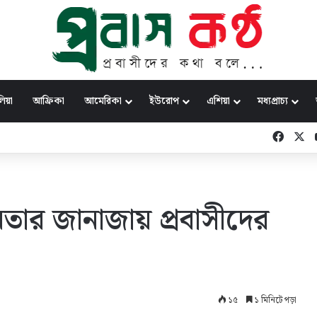
িয়া
আফ্রিকা
আমেরিকা
ইউরোপ
এশিয়া
মধ্যপ্রাচ্য
 প্রার্থী কর্নেল (অব.) অলি আহমেদ
Faceb
X
তার জানাজায় প্রবাসীদের
১৫
১ মিনিটে পড়া