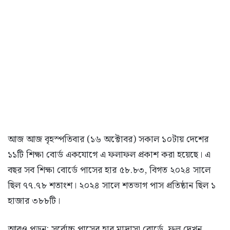
আজ আজ বৃহস্পতিবার (১৬ অক্টোবর) সকাল ১০টায় দেশের
১১টি শিক্ষা বোর্ড একযোগে এ ফলাফল প্রকাশ করা হয়েছে। এ
বছর সব শিক্ষা বোর্ডে পাসের হার ৫৮.৮৩, বিগত ২০২৪ সালে
ছিল ৭৭.৭৮ শতাংশ। ২০২৪ সালে শতভাগ পাস প্রতিষ্ঠান ছিল ১
হাজার ৩৮৮টি।
আরও পড়ুন: সর্বোচ্চ পাসের হার মাদ্রাসা বোর্ডে, ফল দেখুন