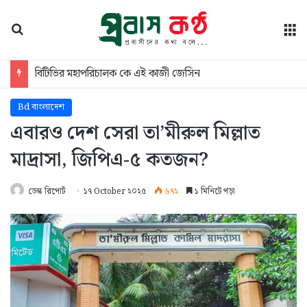
অনুসন্ধান
মে
জাতীয় বিশ্ববিদ্যালয়ের মাস্টার্স শেষপর্ব পরীক্ষার ফল প্রকাশ
Bd বাংলাদেশ
এবারও দেশ সেরা তা’মীরুল মিল্লাত
মাদ্রাসা, জিপিএ-৫ কতজন?
ডেস্ক রিপোর্ট
১৭ October ২০২৫
৬৭২
১ মিনিটে পড়া