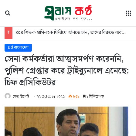
অনুসন্ধান
মে
৪০৪ শিক্ষক হাসিনাকে ফিরিয়ে আনতে চান, তাদের বিরুদ্ধে ব্যবস্থা নিতে হবে: ঢাবি উপাচার্য
Bd বাংলাদেশ
সেনা কর্মকর্তারা আত্মসমর্পণ করেননি,
পুলিশ গ্রেপ্তার করে ট্রাইব্যুনালে এনেছে:
চিফ প্রসিকিউটর
ডেস্ক রিপোর্ট
২২ October ২০২৫
৮৫১
১ মিনিটে পড়া