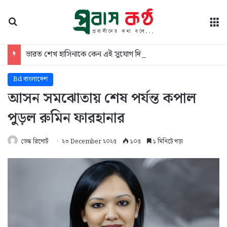
অনুসন্ধান
মে
ভারত শেখ হাসিনাকে কেন এই সুযোগ দিল: প্রশ্ন স্বরাষ্ট্রমন্ত্রীর
Bd বাংলাদেশ
আসন সমঝোতায় শেষ পর্যন্ত কপাল
পুড়ল রুমিন ফারহানার
ডেস্ক রিপোর্ট
২৩ December ২০২৫
১০৫
১ মিনিটে পড়া