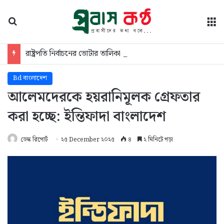
অনুসন্ধান
মে
রাষ্ট্রপতি নির্বাচনের ভোটার তালিকা প্রকাশ, আছেন যারা
Bd বাংলাদেশ
আলেমদেরকে হয়রানিমূলক গ্রেফতার
করা হচ্ছে: ইন্তিফাদা বাংলাদেশ
ডেস্ক রিপোর্ট
২৫ December ২০২৫
৪
২ মিনিটে পড়া