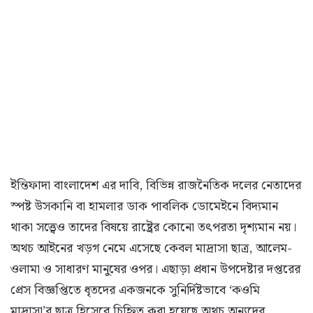
ইন্তিফাদা বাংলাদেশ এর দাবি, বিভিন্ন রাজনৈতিক দলের নেতাদের
স্পষ্ট উসকানি বা হামলার ডাক পাবলিক ডোমেইনে বিদ্যমান
থাকা সত্ত্বেও তাদের বিষয়ে রাষ্ট্রের কোনো তৎপরতা দৃশ্যমান নয়।
অথচ আইনের খড়গ নেমে এসেছে কেবল মাদ্রাসা ছাত্র, আলেম-
ওলামা ও সাধারণ মানুষের ওপর। এছাড়া প্রধান উপদেষ্টার দপ্তরের
প্রেস বিজ্ঞপ্তিতে ধৃতদের একজনকে সুনির্দিষ্টভাবে ‘কওমি
মাদ্রাসা’র ছাত্র হিসেবে চিহ্নিত করা হয়েছে অথচ অন্যদের