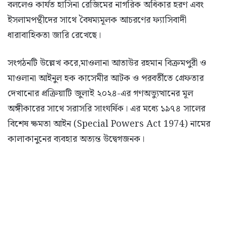
বললেও কার্যত হাসিনা রেজিমের নাগরিক অধিকার হরণ এবং
ইসলামপন্থীদের সাথে বৈষম্যমূলক আচরণের ফ্যাসিবাদী
ধারাবাহিকতা জারি রেখেছে।
সংগঠনটি উল্লেখ করে,মাওলানা আতাউর রহমান বিক্রমপুরী ও
মাওলানা আইনুল হক কাসেমীর আটক ও পরবর্তীতে গ্রেফতার
দেখানোর প্রক্রিয়াটি জুলাই ২০২৪-এর গণঅভ্যুত্থানের মূল
অঙ্গীকারের সাথে সরাসরি সাংঘর্ষিক। এর মধ্যে ১৯৭৪ সালের
বিশেষ ক্ষমতা আইন (Special Powers Act 1974) নামের
কালাকানুনের ব্যবহার অত্যন্ত উদ্বেগজনক।