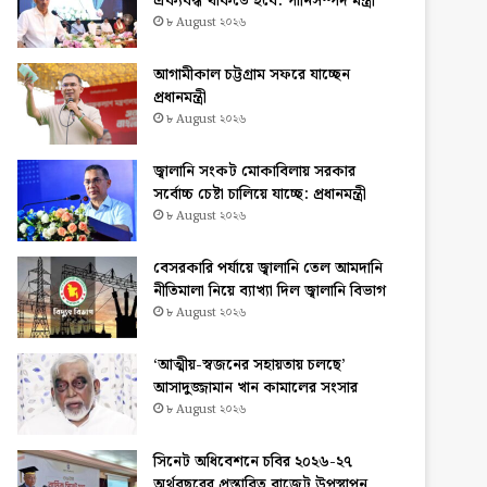
ঐক্যবদ্ধ থাকতে হবে: পানিসম্পদ মন্ত্রী
৮ August ২০২৬
আগামীকাল চট্টগ্রাম সফরে যাচ্ছেন
প্রধানমন্ত্রী
৮ August ২০২৬
জ্বালানি সংকট মোকাবিলায় সরকার
সর্বোচ্চ চেষ্টা চালিয়ে যাচ্ছে: প্রধানমন্ত্রী
৮ August ২০২৬
বেসরকারি পর্যায়ে জ্বালানি তেল আমদানি
নীতিমালা নিয়ে ব্যাখ্যা দিল জ্বালানি বিভাগ
৮ August ২০২৬
‘আত্মীয়-স্বজনের সহায়তায় চলছে’
আসাদুজ্জামান খান কামালের সংসার
৮ August ২০২৬
সিনেট অধিবেশনে চবির ২০২৬-২৭
অর্থবছরের প্রস্তাবিত বাজেট উপস্থাপন