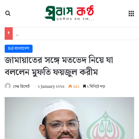
অনুসন্ধান
মে
ছাত্র-জনতার ফতেহ গণভবনের গল্প: সিবগাতুল্লাহ
Bd বাংলাদেশ
জামায়াতের সঙ্গে মতভেদ নিয়ে যা
বললেন মুফতি ফয়জুল করীম
ডেস্ক রিপোর্ট
২ January ২০২৬
৫৯২
২ মিনিটে পড়া