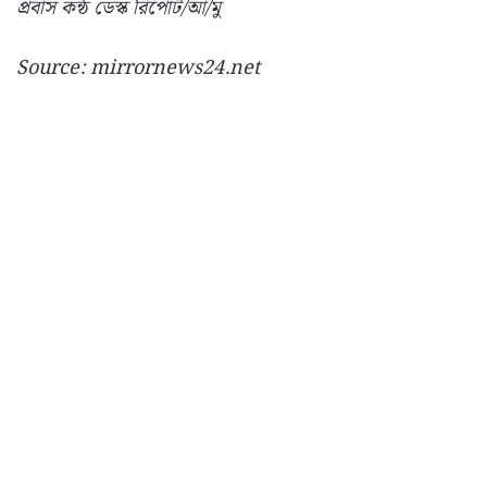
প্রবাস কন্ঠ ডেস্ক রিপোর্ট/আ/মু
Source: mirrornews24.net