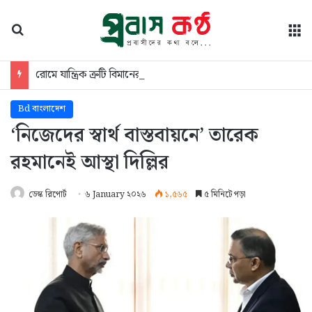
অনুসন্ধান
মে
রোমে যান্ত্রিক ত্রুটি বিমানের মেরামতের কাজ চলছে
Bd বাংলাদেশ
‘নিজেদের স্বার্থ বাস্তবায়নে’ তারেক
রহমানেই আস্থা দিল্লির
ডেস্ক রিপোর্ট
৬ January ২০২৬
১,৫৬৫
৫ মিনিটে পড়া