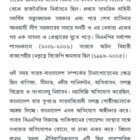
থেকে রাজনৈতিক নির্বাসনে ছিল। প্রথমে সামরিক বাহিনী
সমর্থিত তত্ত্বাবধায়ক সরকার এবং পরে শেখ হাসিনার
আওয়ামী লীগ সরকারের সময়ে দলটি ও এর নেতারা একের
পর এক মামলা ও গ্রেপ্তারের মুখে পড়ে। বিএনপির সর্বশেষ
শাসনকালে (২০০১–২০০৬) ভারতে অটল বিহারী
বাজপেয়ীর নেতৃত্বে বিজেপি ক্ষমতায় ছিল (১৯৯৮–২০০৪)।
ওই সময় ভারত-বাংলাদেশ সম্পর্কের টানাপোড়েনের ক্ষেত্র
ছিল বাণিজ্য, সীমান্ত, নদীর পানিবণ্টন, অভিবাসন, সশস্ত্র
বিদ্রোহ ও সংখ্যালঘু নির্যাতন। নয়াদিল্লি অভিযোগ করেছিল,
বাংলাদেশ তার ভূখণ্ডে ভারতবিরোধী সশস্ত্র গোষ্ঠীগুলোকে
আশ্রয় দিচ্ছে। বাংলাদেশ এসব অভিযোগ অস্বীকার করে।
ভারত বিএনপির বিরুদ্ধে পাকিস্তানের গোয়েন্দা সংস্থার সঙ্গে
সখ্যতার অভিযোগও তোলে, যা ঢাকা নাকচ করে। শ্রিংলা
বলেন, ‘মূলত, ঐতিহাসিকভাবে এটি ছিল পারস্পরিক