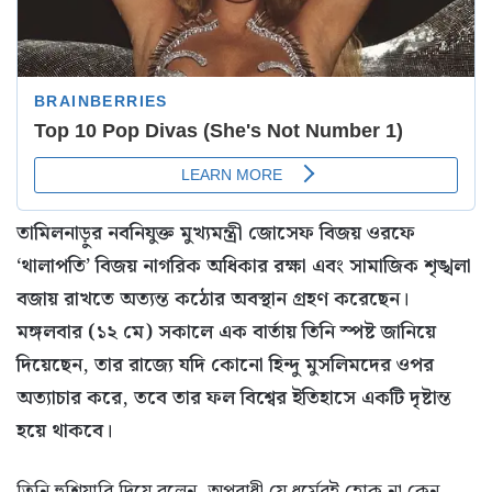
তামিলনাড়ুর নবনিযুক্ত মুখ্যমন্ত্রী জোসেফ বিজয় ওরফে
‘থালাপতি’ বিজয় নাগরিক অধিকার রক্ষা এবং সামাজিক শৃঙ্খলা
বজায় রাখতে অত্যন্ত কঠোর অবস্থান গ্রহণ করেছেন।
মঙ্গলবার (১২ মে) সকালে এক বার্তায় তিনি স্পষ্ট জানিয়ে
দিয়েছেন, তার রাজ্যে যদি কোনো হিন্দু মুসলিমদের ওপর
অত্যাচার করে, তবে তার ফল বিশ্বের ইতিহাসে একটি দৃষ্টান্ত
হয়ে থাকবে।
তিনি হুশিয়ারি দিয়ে বলেন, অপরাধী যে ধর্মেরই হোক না কেন,