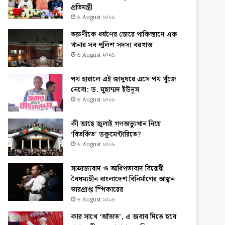
প্রতিমন্ত্রী
৬ August ২০২৬
তরুণীকে ধর্ষণের জেরে পাকিস্তানে এক
থানার সব পুলিশ সদস্য বরখাস্ত
৬ August ২০২৬
পথ হারালে এই জাদুঘরে এসে পথ খুঁজে
নেবো: ড. মুহাম্মদ ইউনূস
৬ August ২০২৬
কী আছে জুলাই গণঅভ্যুত্থান নিয়ে
‘বিতর্কিত’ ডকুমেন্টারিতে?
৬ August ২০২৬
সাম্রাজ্যবাদ ও আধিপত্যবাদ বিরোধী
বৈষম্যহীন বাংলাদেশ বিনির্মাণের আহ্বান
ভারপ্রাপ্ত স্পিকারের
৬ August ২০২৬
কার সাথে ‘আঁতাত’, এ জবাব দিতে হবে