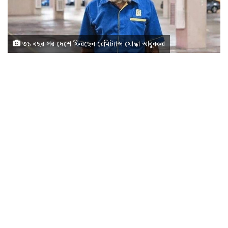
৩১ বছর পর দেশে ফিরছেন রেমিট্যান্স যোদ্ধা আবুবকর