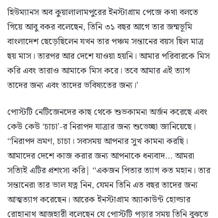
হিউম্যানস অব কুয়ালালামপুরের ইনস্টাগ্রাম পেজে কথা বলতে
গিয়ে আবু বকর বলেছেন, তিনি ৩১ বছর আগে তার জন্মভূমি
বাংলাদেশ ছেড়েছিলেন যখন তার পঞ্চম সন্তানের বয়স ছিল মাত্র
ছয় মাস। তারপর আর দেশে যাওয়া হয়নি। আমার পরিবারকে মিস
করি এবং তারাও আমাকে মিস করে। তবে আমার এই ত্যাগ
তাদের জন্য এবং তাদের ভবিষ্যতের জন্য।’
পোস্টটি নেটিজেনদের কাছ থেকে শুভকামনা অর্জন করেছে এবং
কেউ কেউ ‘চাচা’-র নিরাপদ যাত্রার জন্য শুভেচ্ছা জানিয়েছে।
“নিরাপদ ভ্রমণ, চাচা। সবসময় আপনার সুখ কামনা করছি।
আমাদের দেশে কাজ করার জন্য আপনাকে ধন্যবাদ… আমরা
সত্যিই এটির প্রশংসা করি| “একজন পিতার ত্যাগ কত মহান। তার
সন্তানেরা তার ভাল যত্ন নিন, যেমন তিনি এত বছর তাদের জন্য
আত্মত্যাগ করেছেন। আরেক ইনস্টাগ্রাম অ্যাকাউন্ট হোল্ডার
রোহানাথ আজহারী বলেছেন যে পোস্টটি পড়ার সময় তিনি বুঝতে