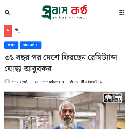
অনুসন্ধান
মে
দিরাইয়ে বিএনপির দুই গ্রুপের পাল্টাপাল্টি সমাবেশ, ১৪৪ ধারা জারি
প্রবাস
মালয়েশিয়া
৩১ বছর পর দেশে ফিরছেন রেমিট্যান্স
যোদ্ধা আবুবকর
ডেস্ক রিপোর্ট
২১ September ২০২৪
৪১
৩ মিনিটে পড়া