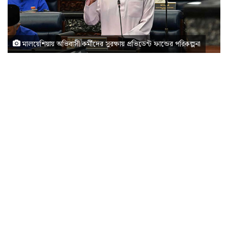
মালয়েশিয়ায় অভিবাসী কর্মীদের সুরক্ষায় প্রভিডেন্ট ফান্ডের পরিকল্পনা