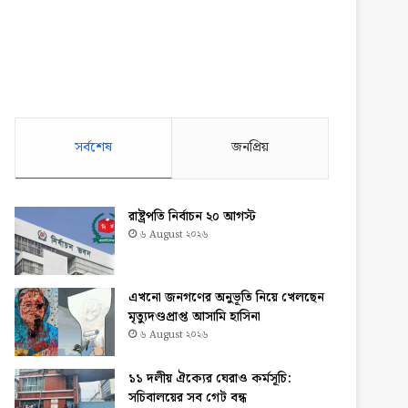
সর্বশেষ
জনপ্রিয়
রাষ্ট্রপতি নির্বাচন ২০ আগস্ট
৬ August ২০২৬
এখনো জনগণের অনুভূতি নিয়ে খেলছেন
মৃত্যুদণ্ডপ্রাপ্ত আসামি হাসিনা
৬ August ২০২৬
১১ দলীয় ঐক্যের ঘেরাও কর্মসূচি:
সচিবালয়ের সব গেট বন্ধ