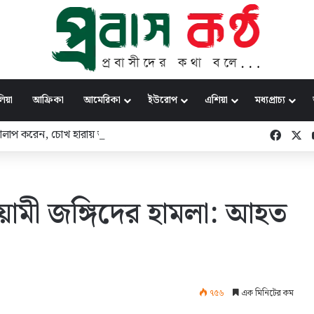
িয়া
আফ্রিকা
আমেরিকা
ইউরোপ
এশিয়া
মধ্যপ্রাচ্য
 আলাপ করেন, চোখ হারায় আলিফের মতো কর্মীরা’
Faceb
X
ামী জঙ্গিদের হামলা: আহত
৭৫৬
এক মিনিটের কম