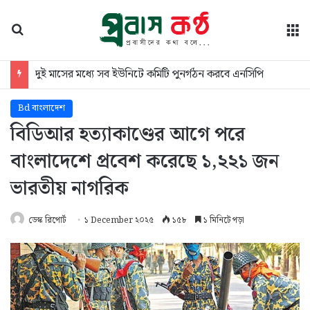
অনুসন্ধান
মে
দুই মাসের মধ্যে সব ইউনিটে কমিটি পুনর্গঠন করবে এনসিপি
Bd বাংলাদেশ
বিডিআর হত্যাকাণ্ডের আগে পরে
বাংলাদেশে প্রবেশ করেছে ১,২২১ জন
ভারতীয় নাগরিক
ডেস্ক রিপোর্ট
১ December ২০২৫
১৫৮
১ মিনিটে পড়া