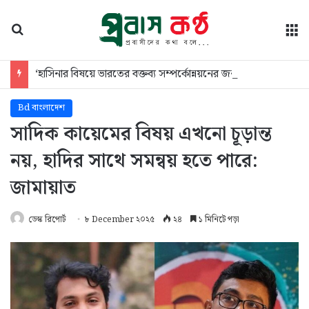
অনুসন্ধান
মে
‘হাসিনার বিষয়ে ভারতের বক্তব্য সম্পর্কোন্নয়নের জন্য অনুকূল নয়’
Bd বাংলাদেশ
সাদিক কায়েমের বিষয় এখনো চূড়ান্ত
নয়, হাদির সাথে সমন্বয় হতে পারে:
জামায়াত
ডেস্ক রিপোর্ট
৮ December ২০২৫
২৪
১ মিনিটে পড়া