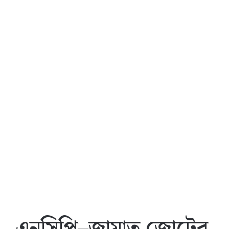
এনসিপি–জামাত জোটের