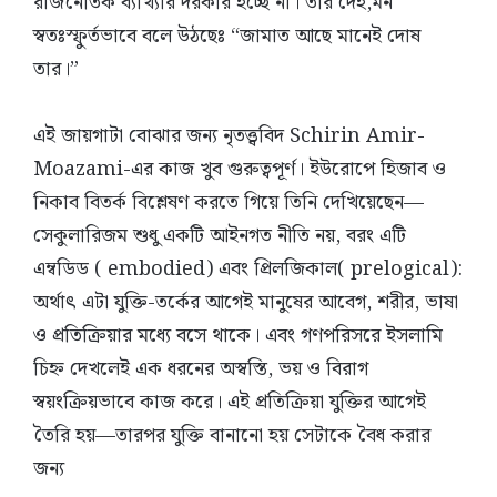
রাজনৈতিক ব্যাখ্যার দরকার হচ্ছে না। তার দেহ,মন
স্বতঃস্ফুর্তভাবে বলে উঠছেঃ “জামাত আছে মানেই দোষ
তার।”
এই জায়গাটা বোঝার জন্য নৃতত্ত্ববিদ Schirin Amir-
Moazami-এর কাজ খুব গুরুত্বপূর্ণ। ইউরোপে হিজাব ও
নিকাব বিতর্ক বিশ্লেষণ করতে গিয়ে তিনি দেখিয়েছেন—
সেকুলারিজম শুধু একটি আইনগত নীতি নয়, বরং এটি
এম্বডিড ( embodied) এবং প্রিলজিকাল( prelogical):
অর্থাৎ এটা যুক্তি-তর্কের আগেই মানুষের আবেগ, শরীর, ভাষা
ও প্রতিক্রিয়ার মধ্যে বসে থাকে। এবং গণপরিসরে ইসলামি
চিহ্ন দেখলেই এক ধরনের অস্বস্তি, ভয় ও বিরাগ
স্বয়ংক্রিয়ভাবে কাজ করে। এই প্রতিক্রিয়া যুক্তির আগেই
তৈরি হয়—তারপর যুক্তি বানানো হয় সেটাকে বৈধ করার
জন্য