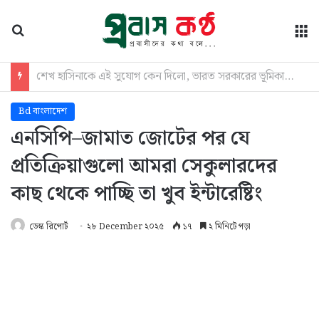
অনুসন্ধান
মে
আসছে নতুন বাহিনী ‘স্পেশাল রেসপন্স ব্যাটালিয়ন’
Bd বাংলাদেশ
এনসিপি–জামাত জোটের পর যে
প্রতিক্রিয়াগুলো আমরা সেকুলারদের
কাছ থেকে পাচ্ছি তা খুব ইন্টারেষ্টিং
ডেস্ক রিপোর্ট
২৮ December ২০২৫
১৭
২ মিনিটে পড়া