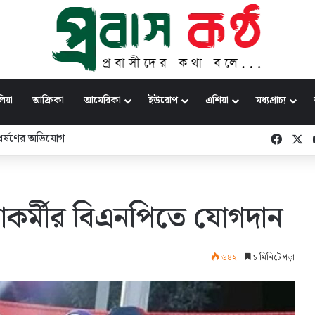
িয়া
আফ্রিকা
আমেরিকা
ইউরোপ
এশিয়া
মধ্যপ্রাচ্য
রুদ্ধে ব্যবস্থা নিতে হবে: ঢাবি উপাচার্য
Faceb
X
কর্মীর বিএনপিতে যোগদান
৬৪২
১ মিনিটে পড়া