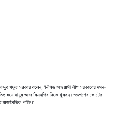
 আব্দুর গফুর সরকার বলেন, ‘নিষিদ্ধ আওয়ামী লীগ সরকারের দমন-
 অতিষ্ঠ হয়ে মানুষ আজ বিএনপির দিকে ঝুঁকছে। জনগণের ভোটের
কর রাজনৈতিক শক্তি।’