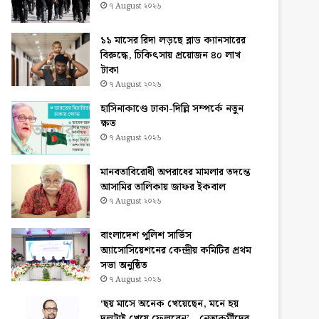
৭ August ২০২৬
১১ মাসের রিদা লড়ছে ব্লাড ক্যানসারের
বিরুদ্ধে, চিকিৎসায় প্রয়োজন ৪০ লাখ
টাকা
৭ August ২০২৬
হাসিনাকাণ্ডে ঢাকা-দিল্লি সম্পর্কে নতুন
ক্ষত
৭ August ২০২৬
মানবতাবিরোধী অপরাধের মামলার তদন্তে
আসামির তালিকায় জাফর ইকবাল
৭ August ২০২৬
বাংলাদেশ পুলিশ সার্ভিস
অ্যাসোসিয়েশনের কেন্দ্রীয় কমিটির প্রথম
সভা অনুষ্ঠিত
৭ August ২০২৬
‘ছয় মাসে অনেক খেয়েছেন, মনে হয়