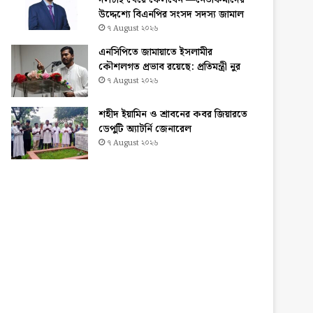
দলটাই খেয়ে ফেলবেন’—নেতাকর্মীদের
উদ্দেশ্যে বিএনপির সংসদ সদস্য জামাল
৭ August ২০২৬
এনসিপিতে জামায়াতে ইসলামীর
কৌশলগত প্রভাব রয়েছে: প্রতিমন্ত্রী নুর
৭ August ২০২৬
শহীদ ইয়ামিন ও শ্রাবনের কবর জিয়ারতে
ডেপুটি অ্যাটর্নি জেনারেল
৭ August ২০২৬