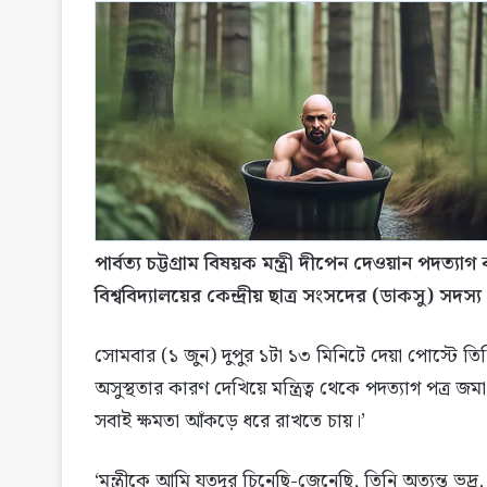
পার্বত্য চট্টগ্রাম বিষয়ক মন্ত্রী দীপেন দেওয়ান প
বিশ্ববিদ্যালয়ের কেন্দ্রীয় ছাত্র সংসদের (ডাকসু) সদস্য 
সোমবার (১ জুন) দুপুর ১টা ১৩ মিনিটে দেয়া পোস্টে তিনি ল
অসুস্থতার কারণ দেখিয়ে মন্ত্রিত্ব থেকে পদত্যাগ পত্র
সবাই ক্ষমতা আঁকড়ে ধরে রাখতে চায়।’
‘মন্ত্রীকে আমি যতদূর চিনেছি-জেনেছি, তিনি অত্যন্ত ভদ্র