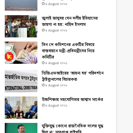
৮ August ২০২৬
জুলাই জাদুঘর যেন দলীয় ইতিহাসের
জায়গা না হয়: নাহিদ ইসলাম
৮ August ২০২৬
তিন পে কমিশনের একটির বিষয়ে
বাস্তবায়নে মন্ত্রী-প্রতিমন্ত্রীদের নিয়ে
কমিটির
৮ August ২০২৬
ডিজিএফআইয়ের ‘আয়না ঘর’ পরিদর্শনে
ট্রাইব্যুনালের বিচারকরা
৮ August ২০২৬
উচ্চশিক্ষায় সহযোগিতার আশ্বাস সার্কের
৮ August ২০২৬
মুক্তিযুদ্ধ কোনো রাজনৈতিক দলের যুদ্ধ
ছিল না: ভারপ্রাপ্ত রাষ্ট্রপতি