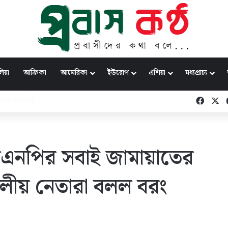
িয়া
আফ্রিকা
আমেরিকা
ইউরোপ
এশিয়া
মধ্যপ্রাচ্য
য়: নাহিদ ইসলাম
Faceb
X
 বিএনপির সবাই জামায়াতের
ে দলীয় নেতারা বলল বরং