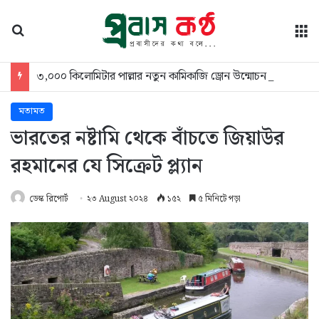
অনুসন্ধান
মে
৩,০০০ কিলোমিটার পাল্লার নতুন কামিকাজি ড্রোন উন্মোচন পাকিস্তানের
মতামত
ভারতের নষ্টামি থেকে বাঁচতে জিয়াউর
রহমানের যে সিক্রেট প্ল্যান
ডেস্ক রিপোর্ট
২৩ August ২০২৪
১৫২
৫ মিনিটে পড়া