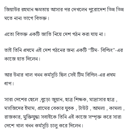
জিয়াউর রহমান ক্ষমতায় আসার পর দেখলেন পুরোদেশ ভিন্ন ভিন্ন
মতে নানা ভাগে বিভক্ত।
এতো বিভক্ত একটি জাতি নিয়ে দেশ গঠন করা যায় না।
তাই তিনি প্রথমে এই দেশ গঠনের জন্য একটি “টিম- বিল্ডিং”-এর
কাজে হাত দিলেন।
আর উনার খাল খনন কর্মসূচি ছিল সেই টিম বিল্ডিং-এর প্রথম
ধাপ।
সারা দেশের ছেলে ,বুড়ো জুয়ান, ছাত্র শিক্ষক, মাদ্রাসার ছাত্র ,
মসজিদের ইমাম, গ্রামের বেকার যুবক , টাউট , আমলা , কামলা ,
রাজকার, মুক্তিযুদ্ধা সবাইকে তিনি এই কাজে সম্পৃক্ত করে সারা
দেশে খাল খনন কর্মসূচি চালু করে দিলেন।