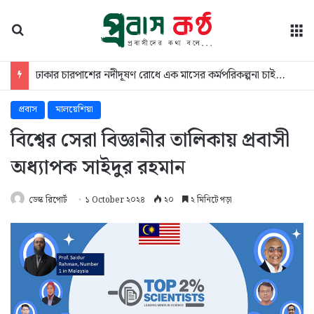
অনুসন্ধান
মে
জুলাই তথ্যচিত্রের ত্রুটি, মুক্তিযুদ্ধ মন্ত্রণালয়ের দুঃখ প্রকাশ
প্রবাস
মালয়েশিয়া
বিশ্বের সেরা বিজ্ঞানীর তালিকায় প্রবাসী
অধ্যাপক সাইদুর রহমান
ডেস্ক রিপোর্ট
১ October ২০২৪
২০
২ মিনিটে পড়া