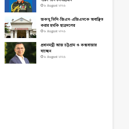
পরিদর্শনে সেনাপ্রধান
৯ August ২০২৬
জকসু ভিপি-জিএস-এজিএসকে অবাঞ্ছিত
করার হুমকি ছাত্রদলের
৯ August ২০২৬
প্রধানমন্ত্রী আজ চট্টগ্রাম ও কক্সবাজার
যাচ্ছেন
৯ August ২০২৬