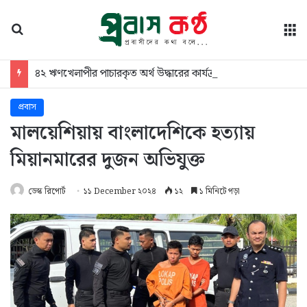
অনুসন্ধান
মে
৪২ ঋণখেলাপীর পাচারকৃত অর্থ উদ্ধারের কার্যক্রম শুরু
প্রবাস
মালয়েশিয়ায় বাংলাদেশিকে হত্যায়
মিয়ানমারের দুজন অভিযুক্ত
ডেস্ক রিপোর্ট
১১ December ২০২৪
১২
১ মিনিটে পড়া