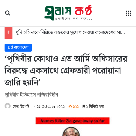
অনুসন্ধান
মে
খুনি হাসিনাকে দিল্লিতে বক্তব্যের সুযোগ দেওয়া বাংলাদেশের সার্বভৌমত্বের অবমাননা
Bd বাংলাদেশ
‘পৃথিবীর কোথাও এত আর্মি অফিসারের
বিরুদ্ধে একসাথে গ্রেফতারী পরোয়ানা
জারি হয়নি’
পৃথিবীর ইতিহাসে নজিরবিহীন
ডেস্ক রিপোর্ট
১১ October ২০২৫
৯১১
১ মিনিটে পড়া