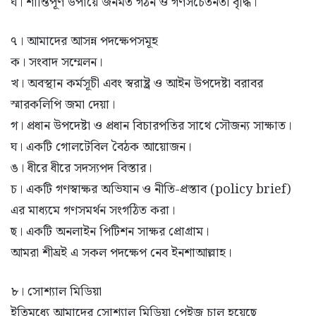
ঘ। শান্তিপূর্ণ উপায়ে জনমত গঠন ও গণসচেতনতা বৃদ্ধি।
৭। আমাদের আসন্ন পদক্ষেপসমূহ
ক। সংবাদ সম্মেলন।
খ। অবস্থান কর্মসূচী এবং স্বরাষ্ট্র ও আইন উপদেষ্টা বরাবর
স্মারকলিপি জমা দেয়া।
গ। প্রধান উপদেষ্টা ও প্রধান বিচারপতির সাথে সৌজন্য সাক্ষাত।
ঘ। একটি গোলটেবিল বৈঠক আয়োজন।
ঙ। ধীরে ধীরে সদস্যপদ বিস্তার।
চ। একটি গণস্বাক্ষর অভিযান ও নীতি-প্রস্তাব (policy brief)
এর মাধ্যমে গণসমর্থন সংগঠিত করা।
ছ। একটি অনলাইন পিটিশন সাক্ষর প্রোগ্রাম।
আমরা শীঘ্রই এ সকল পদক্ষেপ নেব ইনশাআল্লাহ।
৮। সোশ্যাল মিডিয়া
ইতিমধ্যে আমাদের সোশ্যাল মিডিয়া পেইজ চালু হয়েছে