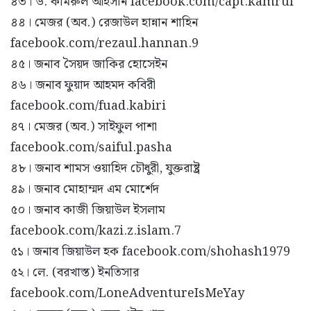
৪৩। ড. কামরুল আহসান facebook.com/capt.kamrul
৪৪। মেজর (অব.) রেজাউল হান্নান শাহিন
facebook.com/rezaul.hannan.9
৪৫। জনাব সৈয়দ জাকির হোসেইন
৪৬। জনাব ফুয়াদ আহমদ কবিরী
facebook.com/fuad.kabiri
৪৭। মেজর (অব.) সাইফুল পাশা
facebook.com/saiful.pasha
৪৮। জনাব শামস ওয়াহিদ চৌধুরী, যুক্তরাষ্ট্র
৪৯। জনাব মোহাম্মদ এম মোর্শেদ
৫০। জনাব কাজী জিয়াউল ইসলাম
facebook.com/kazi.z.islam.7
৫১। জনাব জিয়াউল হক facebook.com/shohash1979
৫২। লে. (বরখাস্ত) ইনতিসার
facebook.com/LoneAdventureIsMeYay