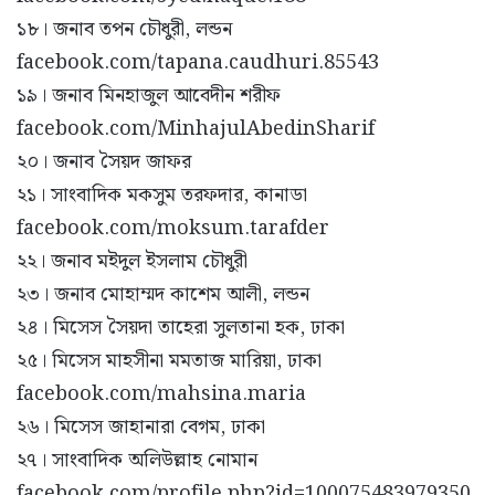
১৮। জনাব তপন চৌধুরী, লন্ডন
facebook.com/tapana.caudhuri.85543
১৯। জনাব মিনহাজুল আবেদীন শরীফ
facebook.com/MinhajulAbedinSharif
২০। জনাব সৈয়দ জাফর
২১। সাংবাদিক মকসুম তরফদার, কানাডা
facebook.com/moksum.tarafder
২২। জনাব মইদুল ইসলাম চৌধুরী
২৩। জনাব মোহাম্মদ কাশেম আলী, লন্ডন
২৪। মিসেস সৈয়দা তাহেরা সুলতানা হক, ঢাকা
২৫। মিসেস মাহসীনা মমতাজ মারিয়া, ঢাকা
facebook.com/mahsina.maria
২৬। মিসেস জাহানারা বেগম, ঢাকা
২৭। সাংবাদিক অলিউল্লাহ নোমান
facebook.com/profile.php?id=100075483979350