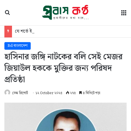
অনুসন্ধান
মে
যে শর্তে ইরানের ওপর থেকে নৌ অবরোধ তুলে নেবে যুক্তরাষ্ট্র
Bd বাংলাদেশ
হাসিনার জঙ্গি নাটকের বলি সেই মেজর
জিয়াউল হককে মুক্তির জন্য পরিষদ
প্রতিষ্ঠা
ডেস্ক রিপোর্ট
১২ October ২০২৫
২৭৫
৪ মিনিটে পড়া