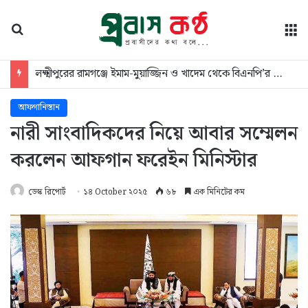
অনুসন্ধান
মে
লক্ষ্মীপুরের রামগঞ্জে ইমাম-মুয়াজ্জিন ও খাদেম থেকে বিএনপি’র চাঁদাবাজি
আফগানিস্তান
নারী সাংবাদিকদের নিয়ে আবার সম্মেলন
করলেন আফগান ফরেইন মিনিস্টার
ডেস্ক রিপোর্ট
১৪ October ২০২৫
৬৮
এক মিনিটের কম