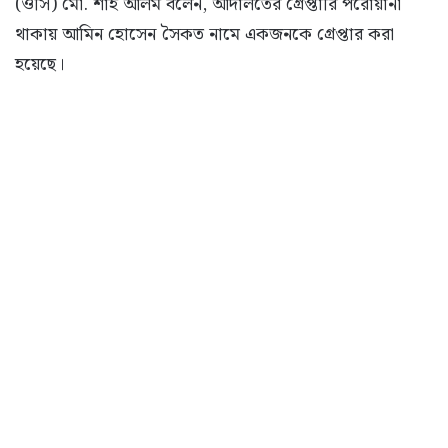
(ওসি) মো. শাহ আলম বলেন, আদালতের গ্রেপ্তারি পরোয়ানা
থাকায় আমিন হোসেন সৈকত নামে একজনকে গ্রেপ্তার করা
হয়েছে।