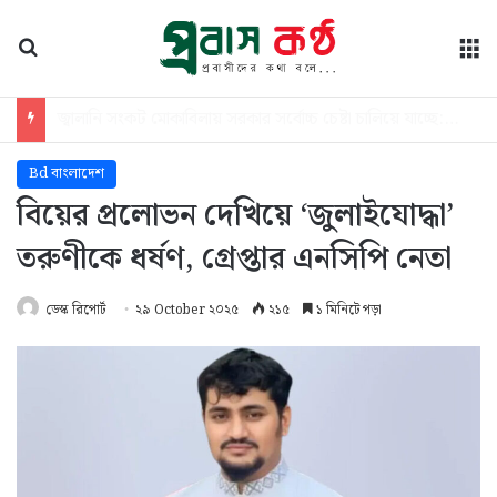
অনুসন্ধান
মে
বেসরকারি পর্যায়ে জ্বালানি তেল আমদানি নীতিমালা নিয়ে ব্যাখ্যা দিল জ্বালানি বিভাগ
Bd বাংলাদেশ
বিয়ের প্রলোভন দেখিয়ে ‘জুলাইযোদ্ধা’
তরুণীকে ধর্ষণ, গ্রেপ্তার এনসিপি নেতা
ডেস্ক রিপোর্ট
২৯ October ২০২৫
২১৫
১ মিনিটে পড়া