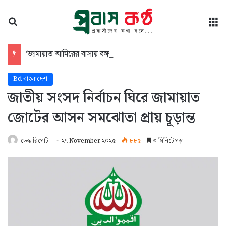
অনুসন্ধান
মে
‘জামায়াত আমিরের বাসায় বঙ্গবন্ধুর ভাষণ থাকলেও শহীদ জিয়ার কোন ছবিও নেই, বিষয়টি রহস্যজনক’
Bd বাংলাদেশ
জাতীয় সংসদ নির্বাচন ঘিরে জামায়াত
জোটের আসন সমঝোতা প্রায় চূড়ান্ত
ডেস্ক রিপোর্ট
২৭ November ২০২৫
৮৮৫
৩ মিনিটে পড়া