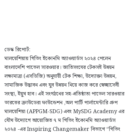
ডেস্ক রিপোর্ট:
মালয়েশিয়ায় গিভিং ইকোনমি অ্যাওয়ার্ডস ২০২৪ পেলেন
বাংলাদেশি পাভেল সারওয়ার। জাতিসংঘের টেকসই উন্নয়ন
লক্ষ্যমাত্রা (এসডিজি) অনুযায়ী টেক শিক্ষা, উদ্যোক্তা উন্নয়ন,
সামাজিক উদ্ভাবন এবং যুব উন্নয়ন নিয়ে কাজ করে স্বেচ্ছাসেবী
সংস্থা, ইয়ুথ হাব। এই সংগঠনের সহ-প্রতিষ্ঠাতা পাভেল সারওয়ার
ভারতের ক্রাউডেরা ফাউন্ডেশন ,অল পার্টি পার্লামেন্টারি গ্রুপ
মালয়েশিয়া (APPGM-SDG) এবং MySDG Academy এর
যৌথ উদ্যোগে আয়োজিত ৭ ম গিভিং ইকোনমি অ্যাওয়ার্ডস
২০২৪ -এর Inspiring Changemaker বিভাগে “গিভিং