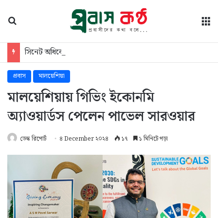
অনুসন্ধান
মে
সিনেট অধিবেশনে চবির ২০২৬-২৭ অর্থবছরের প্রস্তাবিত বাজেট উপস্থাপন
প্রবাস
মালয়েশিয়া
মালয়েশিয়ায় গিভিং ইকোনমি
অ্যাওয়ার্ডস পেলেন পাভেল সারওয়ার
ডেস্ক রিপোর্ট
৪ December ২০২৪
১৭
১ মিনিটে পড়া