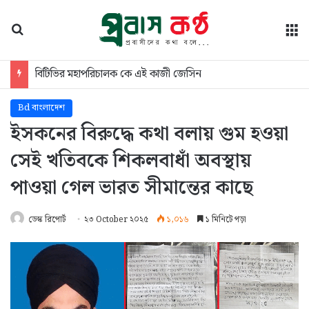
অনুসন্ধান
মে
জাতীয় বিশ্ববিদ্যালয়ের মাস্টার্স শেষপর্ব পরীক্ষার ফল প্রকাশ
Bd বাংলাদেশ
ইসকনের বিরুদ্ধে কথা বলায় গুম হওয়া
সেই খতিবকে শিকলবাধাঁ অবস্থায়
পাওয়া গেল ভারত সীমান্তের কাছে
ডেস্ক রিপোর্ট
২৩ October ২০২৫
১,০১৬
১ মিনিটে পড়া