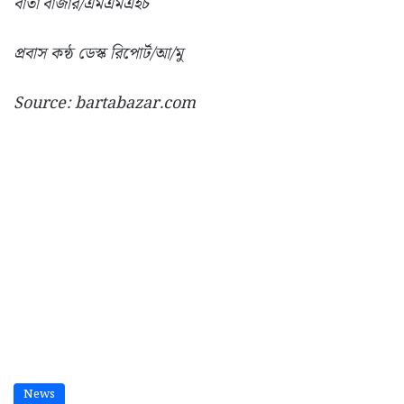
বার্তা বাজার/এমএমএইচ
প্রবাস কন্ঠ ডেস্ক রিপোর্ট/আ/মু
Source: bartabazar.com