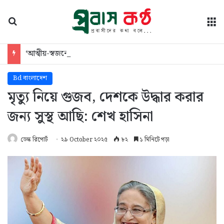
অনুসন্ধান
মে
‘আত্মীয়-স্বজনের সহায়তায় চলছে’ আসাদুজ্জামান খান কামালের সংসার
Bd বাংলাদেশ
মৃত্যু নিয়ে গুজব, দেশকে উদ্ধার করার
জন্য সুস্থ আছি: শেখ হাসিনা
ডেস্ক রিপোর্ট
২৯ October ২০২৫
৮২
১ মিনিটে পড়া