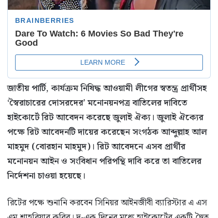
জাতীয় পার্টি, কার্যক্রম নিষিদ্ধ আওয়ামী লীগের স্বতন্ত্র প্রার্থীসহ
‘স্বৈরাচারের দোসরদের’ মনোনয়নপত্র বাতিলের দাবিতে
হাইকোর্টে রিট আবেদন করেছে জুলাই ঐক্য। জুলাই ঐক্যের
পক্ষে রিট আবেদনটি দায়ের করেছেন সংগঠক আব্দুল্লাহ আল
মাহমুদ (বোরহান মাহমুদ)। রিট আবেদনে এসব প্রার্থীর
মনোনয়ন আইন ও সংবিধান পরিপন্থি দাবি করে তা বাতিলের
নির্দেশনা চাওয়া হয়েছে।
রিটের পক্ষে শুনানি করবেন সিনিয়র আইনজীবী ব্যারিস্টার এ এস
এম শাহরিয়ার কবির। দু-এক দিনের মধ্যে হাইকোর্টের একটি দ্বৈত