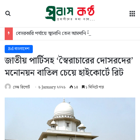
অনুসন্ধান
মে
বেসরকারি পর্যায়ে জ্বালানি তেল আমদানি নীতিমালা নিয়ে ব্যাখ্যা দিল জ্বালানি বিভাগ
Bd বাংলাদেশ
জাতীয় পার্টিসহ ‘স্বৈরাচারের দোসরদের’
মনোনয়ন বাতিল চেয়ে হাইকোর্টে রিট
ডেস্ক রিপোর্ট
৬ January ২০২৬
১৪
১ মিনিটে পড়া