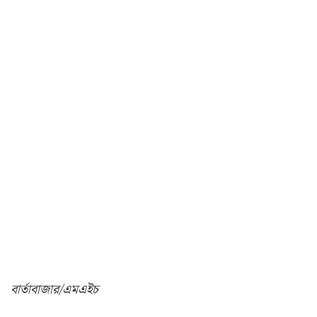
বার্তাবাজার/এমএইচ